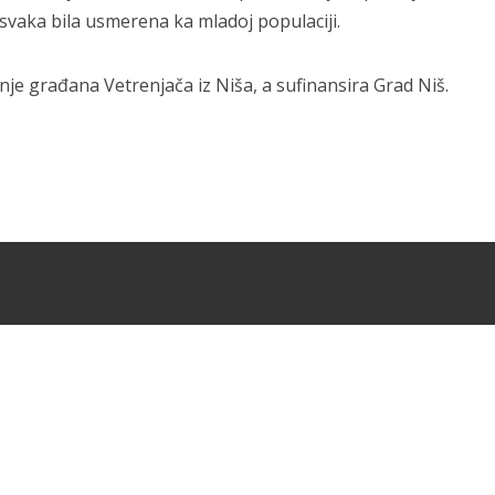
bi svaka bila usmerena ka mladoj populaciji.
je građana Vetrenjača iz Niša, a sufinansira Grad Niš.