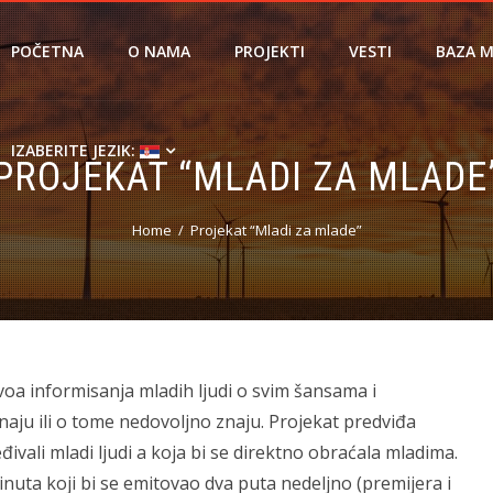
POČETNA
O NAMA
PROJEKTI
VESTI
BAZA M
IZABERITE JEZIK:
PROJEKAT “MLADI ZA MLADE
Home
Projekat “Mladi za mlade”
voa informisanja mladih ljudi o svim šansama i
aju ili o tome nedovoljno znaju. Projekat predviđa
eđivali mladi ljudi a koja bi se direktno obraćala mladima.
nuta koji bi se emitovao dva puta nedeljno (premijera i