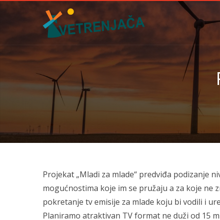
Projekat „Mladi za mlade“ predviđa podizanje ni
mogućnostima koje im se pružaju a za koje ne zn
pokretanje tv emisije za mlade koju bi vodili i ur
Planiramo atraktivan TV format ne duži od 15 mi