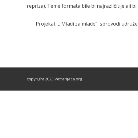
repriza). Teme formata bile bi najrazličitije ali 
Projekat „ Mladi za mlade“, sprovodi udružen
copyright 2023 Vetrenjaca.org