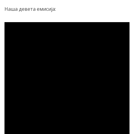
Наша девета емисија: