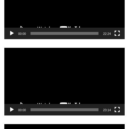
00:00
22:24
Прегледач
видео
записа
00:00
23:14
Прегледач