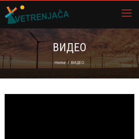
ВИДЕО
Home
ВИДЕО
Прегледач
видео
записа