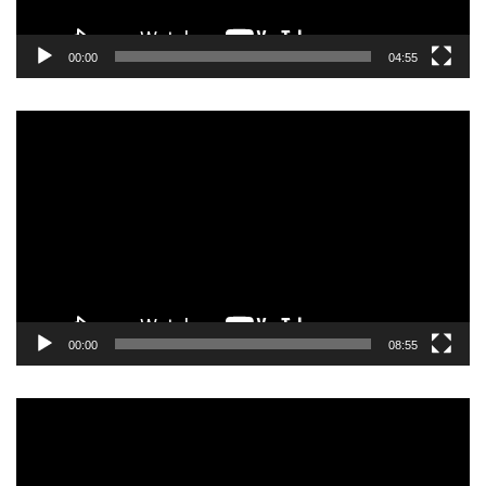
00:00
04:55
Прегледач
видео
записа
00:00
08:55
Прегледач
видео
записа