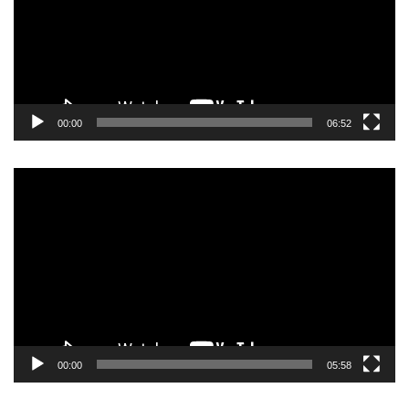
00:00
06:52
Прегледач
видео
записа
00:00
05:58