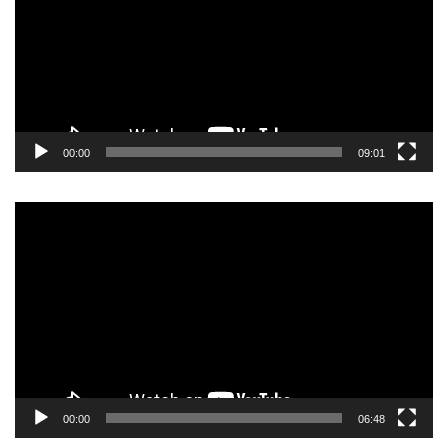
записа
00:00
09:01
Прегледач
видео
записа
00:00
06:48