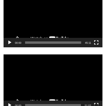
видео
записа
00:00
45:11
Прегледач
видео
записа
00:00
51:02