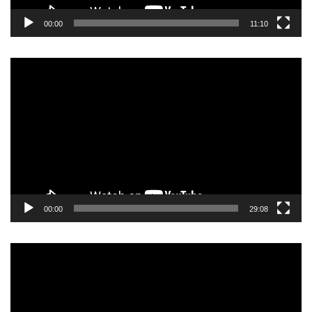
00:00
11:10
Прегледач
видео
записа
00:00
29:08
Прегледач
видео
записа