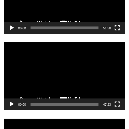
00:00
51:58
Прегледач
видео
записа
00:00
47:23
Прегледач