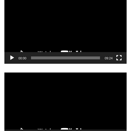
видео
записа
00:00
09:24
Прегледач
видео
записа