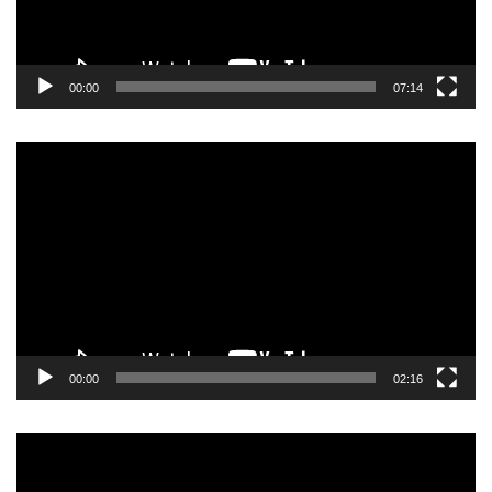
00:00
07:14
Прегледач
видео
записа
00:00
02:16
Прегледач
видео