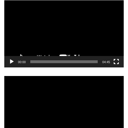
Прегледач
видео
записа
00:00
04:45
Прегледач
видео
записа