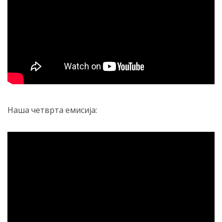
Наша четврта емисија: