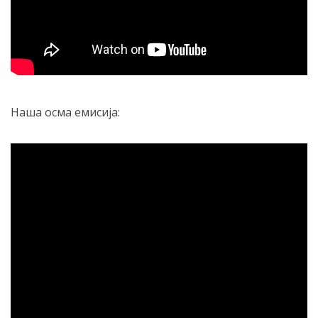
Наша осма емисија: