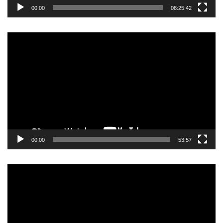
00:00
08:25:42
Прегледач
видео
записа
00:00
53:57
Прегледач
видео
записа