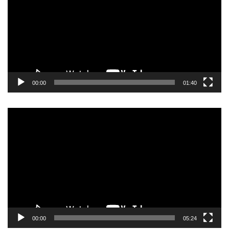
записа
00:00
01:40
Прегледач
видео
записа
00:00
05:24