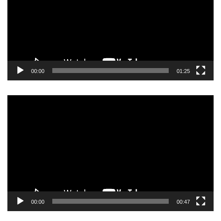
00:00
01:25
Прегледач
видео
записа
00:00
00:47