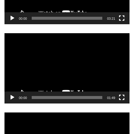
00:00
03:21
Прегледач
видео
записа
00:00
01:49
Прегледач
видео
записа