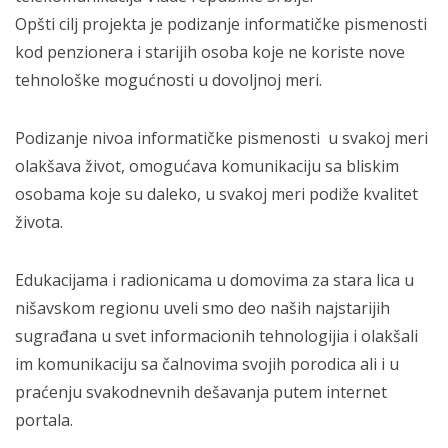
Opšti cilj projekta je podizanje informatičke pismenosti
kod penzionera i starijih osoba koje ne koriste nove
tehnološke mogućnosti u dovoljnoj meri.
Podizanje nivoa informatičke pismenosti u svakoj meri
olakšava život, omogućava komunikaciju sa bliskim
osobama koje su daleko, u svakoj meri podiže kvalitet
života.
Edukacijama i radionicama u domovima za stara lica u
nišavskom regionu uveli smo deo naših najstarijih
sugrađana u svet informacionih tehnologijia i olakšali
im komunikaciju sa čalnovima svojih porodica ali i u
praćenju svakodnevnih dešavanja putem internet
portala.