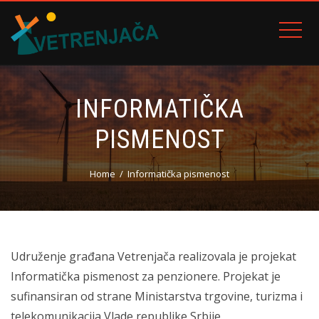
INFORMATIČKA
PISMENOST
Home
Informatička pismenost
Udruženje građana Vetrenjača realizovala je projekat
Informatička pismenost za penzionere. Projekat je
sufinansiran od strane Ministarstva trgovine, turizma i
telekomunikacija Vlade republike Srbije.