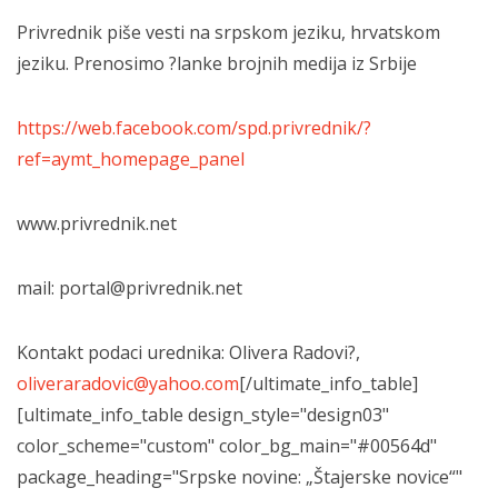
Privrednik piše vesti na srpskom jeziku, hrvatskom
jeziku. Prenosimo ?lanke brojnih medija iz Srbije
https://web.facebook.com/spd.privrednik/?
ref=aymt_homepage_panel
www.privrednik.net
mail: portal@privrednik.net
Kontakt podaci urednika: Olivera Radovi?,
oliveraradovic@yahoo.com
[/ultimate_info_table]
[ultimate_info_table design_style="design03"
color_scheme="custom" color_bg_main="#00564d"
package_heading="Srpske novine: „Štajerske novice“"