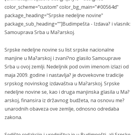
color_scheme="custom" color_bg_main="#00564d"
package_heading="Srpske nedeljne novine"
package_sub_heading=""]Budimpešta - Izdava? i vlasnik:
Samouprava Srba u Ma?arskoj.
Srpske nedeljne novine su list srpske nacionalne
manjine u Ma?arskoj i zvani?no glasilo Samouprave
Srba u ovoj zemlji. Nedeljnik pod ovim imenom izlazi od
maja 2009. godine i nastavlja? je dvovekovne tradicije
srpskog novinskog izdavaštva u Ma?arskoj. Srpske
nedeljne novine se, kao i druga manjinska glasila u Ma?
arskoj, finansira iz državnog budžeta, na osnovu me?
unarodnih obaveza ove zemlje, odnosno odredaba
zakona.
Sedište redakcije i uredništva je u Budimpešti, ali Srpske