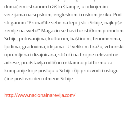
domaćem i stranom tržištu štampe, u odvojenim
verzijama na srpskom, engleskom i ruskom jeziku. Pod
sloganom "Pronađite sebe na lepoj slici Srbije, najlepše
zemlje na svetu!" Magazin se bavi turističkom ponudom
Srbije, putovanjima, kulturom, baštinom, fenomenima,
ljudima, gradovima, idejama... U velikom tiražu, vrhunski
opremljena i dizajnirana, stižući na brojne relevantne
adrese, predstavlja odličnu reklamnu platformu za
kompanije koje posluju u Srbiji i čiji proizvodi i usluge
čine poslovni deo otmene Srbije.
http://www.nacionalnarevija.com/