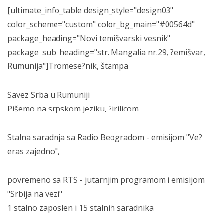
[ultimate_info_table design_style="design03"
color_scheme="custom" color_bg_main="#00564d"
package_heading="Novi temišvarski vesnik"
package_sub_heading="str. Mangalia nr.29, ?emišvar,
Rumunija"]Tromese?nik, štampa
Savez Srba u Rumuniji
Pišemo na srpskom jeziku, ?irilicom
Stalna saradnja sa Radio Beogradom - emisijom "Ve?
eras zajedno",
povremeno sa RTS - jutarnjim programom i emisijom
"Srbija na vezi"
1 stalno zaposlen i 15 stalnih saradnika