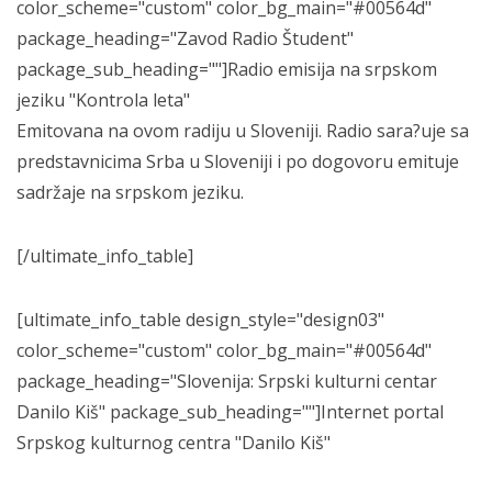
color_scheme="custom" color_bg_main="#00564d"
package_heading="Zavod Radio Študent"
package_sub_heading=""]Radio emisija na srpskom
jeziku "Kontrola leta"
Emitovana na ovom radiju u Sloveniji. Radio sara?uje sa
predstavnicima Srba u Sloveniji i po dogovoru emituje
sadržaje na srpskom jeziku.
[/ultimate_info_table]
[ultimate_info_table design_style="design03"
color_scheme="custom" color_bg_main="#00564d"
package_heading="Slovenija: Srpski kulturni centar
Danilo Kiš" package_sub_heading=""]Internet portal
Srpskog kulturnog centra "Danilo Kiš"