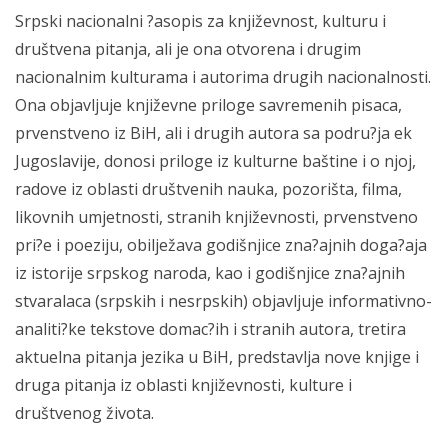
Srpski nacionalni ?asopis za književnost, kulturu i
društvena pitanja, ali je ona otvorena i drugim
nacionalnim kulturama i autorima drugih nacionalnosti.
Ona objavljuje književne priloge savremenih pisaca,
prvenstveno iz BiH, ali i drugih autora sa podru?ja ek
Jugoslavije, donosi priloge iz kulturne baštine i o njoj,
radove iz oblasti društvenih nauka, pozorišta, filma,
likovnih umjetnosti, stranih književnosti, prvenstveno
pri?e i poeziju, obilježava godišnjice zna?ajnih doga?aja
iz istorije srpskog naroda, kao i godišnjice zna?ajnih
stvaralaca (srpskih i nesrpskih) objavljuje informativno-
analiti?ke tekstove domac?ih i stranih autora, tretira
aktuelna pitanja jezika u BiH, predstavlja nove knjige i
druga pitanja iz oblasti književnosti, kulture i
društvenog života.