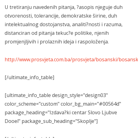
U tretiranju navedenih pitanja, ?asopis njeguje duh
otvorenosti, tolerancije, demokratske širine, duh
intelektualnog dostojanstva, analiti?nosti i razuma,
distanciran od pitanja tekuc?e politike, njenih
promjenjljivih i prolaznih ideja i raspoloženja.
http://www.prosvjeta.com.ba/prosvjeta/bosanski/bosansk
[/ultimate_info_table]
[ultimate_info_table design_style="design03"
color_scheme="custom" color_bg_main="#00564d"
package_heading="Izdava?ki centar Slovo Ljubve
Dooel" package_sub_heading="Skoplje"]