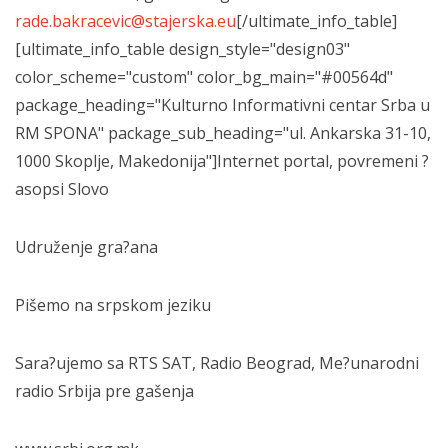
rade.bakracevic@stajerska.eu
[/ultimate_info_table]
[ultimate_info_table design_style="design03"
color_scheme="custom" color_bg_main="#00564d"
package_heading="Kulturno Informativni centar Srba u
RM SPONA" package_sub_heading="ul. Ankarska 31-10,
1000 Skoplje, Makedonija"]Internet portal, povremeni ?
asopsi Slovo
Udruženje gra?ana
Pišemo na srpskom jeziku
Sara?ujemo sa RTS SAT, Radio Beograd, Me?unarodni
radio Srbija pre gašenja