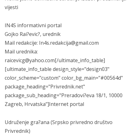
vijesti
IN4S informativni portal
Gojko Rai?evic?, urednik
Mail redakcije: In4s.redakcija@gmail.com
Mail urednika:
raicevicg@yahoo.com[/ultimate_info_table]
[ultimate_info_table design_style="design03"
color_scheme="custom" color_bg_main="#00564d"
package_heading="Privrednik.net"
package_sub_heading="Preradovi?eva 18/1, 10000
Zagreb, Hrvatska"]Internet portal
Udruženje gra?ana (Srpsko privredno društvo
Privrednik)