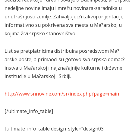
nedeljne novine imaju i mrežu novinara-saradnika u
unutrašnjosti zemlje. Zahvaljujuc?i takvoj orijentaciji,
informativno su pokrivena sva mesta u Ma?arskoj u
kojima živi srpsko stanovništvo.
List se pretplatnicima distribuira posredstvom Ma?
arske pošte, a primaoci su gotovo sva srpska domac?
instva u Ma?arskoj i najzna?ajnije kulturne i državne
institucije u Ma?arskoj i Srbiji.
http://www.snnovine.com/sr/index.php?page=main
[/ultimate_info_table]
[ultimate_info_table design_style="design03"