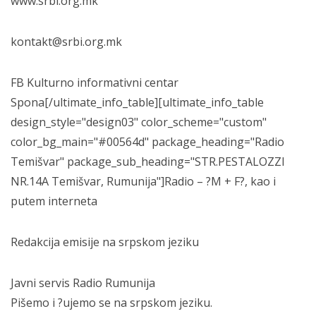
www.srbi.org.mk
kontakt@srbi.org.mk
FB Kulturno informativni centar
Spona[/ultimate_info_table][ultimate_info_table
design_style="design03" color_scheme="custom"
color_bg_main="#00564d" package_heading="Radio
Temišvar" package_sub_heading="STR.PESTALOZZI
NR.14A Temišvar, Rumunija"]Radio – ?M + F?, kao i
putem interneta
Redakcija emisije na srpskom jeziku
Javni servis Radio Rumunija
Pišemo i ?ujemo se na srpskom jeziku.