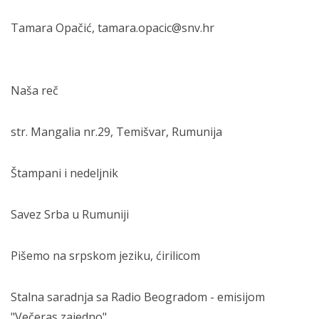
Tamara Opačić, tamara.opacic@snv.hr
Naša reč
str. Mangalia nr.29, Temišvar, Rumunija
Štampani i nedeljnik
Savez Srba u Rumuniji
Pišemo na srpskom jeziku, ćirilicom
Stalna saradnja sa Radio Beogradom - emisijom
"Večeras zajedno",