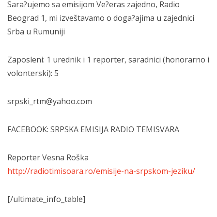
Sara?ujemo sa emisijom Ve?eras zajedno, Radio
Beograd 1, mi izveštavamo o doga?ajima u zajednici
Srba u Rumuniji
Zaposleni: 1 urednik i 1 reporter, saradnici (honorarno i
volonterski): 5
srpski_rtm@yahoo.com
FACEBOOK: SRPSKA EMISIJA RADIO TEMISVARA
Reporter Vesna Roška
http://radiotimisoara.ro/emisije-na-srpskom-jeziku/
[/ultimate_info_table]