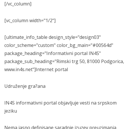
[/vc_column]
[vc_column width="1/2"]
[ultimate_info_table design_style="design03"
color_scheme="custom" color_bg_main="#00564d"
package_heading="Informativni portal IN4S"
package_sub_heading="Rimski trg 50, 81000 Podgorica,
www.in4s.net"]Internet portal
Udruženje gra?ana
IN4S informativni portal objavljuje vesti na srpskom
jeziku
Nema jasno definisane saradnje izuzev preuzimanja