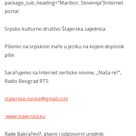
package_sub_heading="Maribor, Slovenija"]Internet
portal
Srpsko kulturno društvo Štajerska zajednica
Pišemo na srpskom ina?e u jeziku na kojem dopisnik
piše.
Sara?ujemo sa Internet serbske novine, „Naša re?“,
Radio Beograd RTS
stajerske.novice@gmail.com
www.stajerska.eu
Rade Bakra?evi?, glavni i odgovorni urednik: