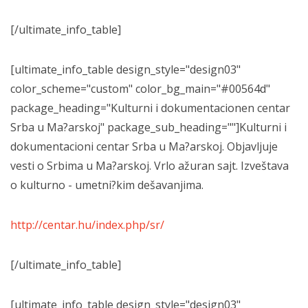
[/ultimate_info_table]
[ultimate_info_table design_style="design03"
color_scheme="custom" color_bg_main="#00564d"
package_heading="Kulturni i dokumentacionen centar
Srba u Ma?arskoj" package_sub_heading=""]Kulturni i
dokumentacioni centar Srba u Ma?arskoj. Objavljuje
vesti o Srbima u Ma?arskoj. Vrlo ažuran sajt. Izveštava
o kulturno - umetni?kim dešavanjima.
http://centar.hu/index.php/sr/
[/ultimate_info_table]
[ultimate_info_table design_style="design03"