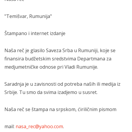
"Temišvar, Rumunija"
Štampano i internet izdanje
Naša reč je glasilo Saveza Srba u Rumuniji, koje se
finansira budžetskim sredstvima Departmana za
medjumetničke odnose pri Vladi Rumunije.
Saradnja je u zavisnosti od potreba naših ili medija iz
Srbije. Tu smo da svima izadjemo u susret.
Naša reč se štampa na srpskom, ćiriličnim pismom
mail:
nasa_rec@yahoo.com
.