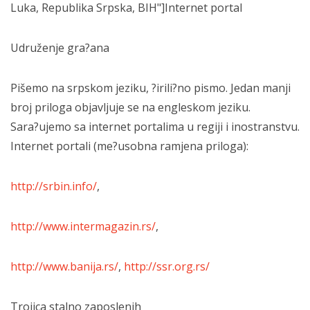
Luka, Republika Srpska, BIH"]Internet portal
Udruženje gra?ana
Pišemo na srpskom jeziku, ?irili?no pismo. Jedan manji
broj priloga objavljuje se na engleskom jeziku.
Sara?ujemo sa internet portalima u regiji i inostranstvu.
Internet portali (me?usobna ramjena priloga):
http://srbin.info/
,
http://www.intermagazin.rs/
,
http://www.banija.rs/
,
http://ssr.org.rs/
Trojica stalno zaposlenih