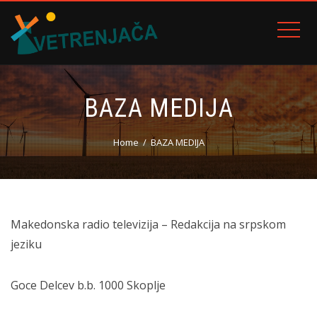
BAZA MEDIJA
Home
BAZA MEDIJA
Makedonska radio televizija – Redakcija na srpskom
jeziku
Goce Delcev b.b. 1000 Skoplje