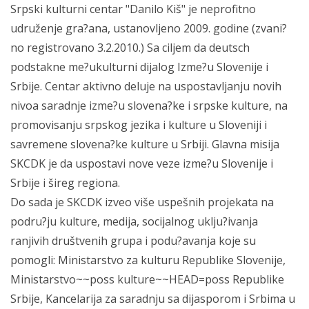
Srpski kulturni centar "Danilo Kiš" je neprofitno
udruženje gra?ana, ustanovljeno 2009. godine (zvani?
no registrovano 3.2.2010.) Sa ciljem da deutsch
podstakne me?ukulturni dijalog Izme?u Slovenije i
Srbije. Centar aktivno deluje na uspostavljanju novih
nivoa saradnje izme?u slovena?ke i srpske kulture, na
promovisanju srpskog jezika i kulture u Sloveniji i
savremene slovena?ke kulture u Srbiji. Glavna misija
SKCDK je da uspostavi nove veze izme?u Slovenije i
Srbije i šireg regiona.
Do sada je SKCDK izveo više uspešnih projekata na
podru?ju kulture, medija, socijalnog uklju?ivanja
ranjivih društvenih grupa i podu?avanja koje su
pomogli: Ministarstvo za kulturu Republike Slovenije,
Ministarstvo~~poss kulture~~HEAD=poss Republike
Srbije, Kancelarija za saradnju sa dijasporom i Srbima u