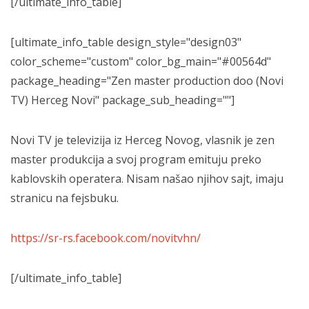
[/ultimate_info_table]
[ultimate_info_table design_style="design03"
color_scheme="custom" color_bg_main="#00564d"
package_heading="Zen master production doo (Novi
TV) Herceg Novi" package_sub_heading=""]
Novi TV je televizija iz Herceg Novog, vlasnik je zen
master produkcija a svoj program emituju preko
kablovskih operatera. Nisam našao njihov sajt, imaju
stranicu na fejsbuku.
https://sr-rs.facebook.com/novitvhn/
[/ultimate_info_table]