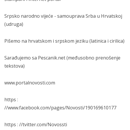
Srpsko narodno vijeće - samouprava Srba u Hrvatskoj
(udruga)
Pišemo na hrvatskom i srpskom jeziku (latinica i cirilica)
Sarađujemo sa Pescanik.net (međusobno prenošenje
tekstova)
www.portalnovosti.com
https :
//www.facebook.com/pages/Novosti/190169610177
https : //tvitter.com/Novossti