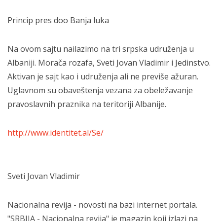
Princip pres doo Banja luka
Na ovom sajtu nailazimo na tri srpska udruženja u
Albaniji. Morača rozafa, Sveti Jovan Vladimir i Jedinstvo.
Aktivan je sajt kao i udruženja ali ne previše ažuran.
Uglavnom su obaveštenja vezana za obeležavanje
pravoslavnih praznika na teritoriji Albanije.
http://www.identitet.al/Se/
Sveti Jovan Vladimir
Nacionalna revija - novosti na bazi internet portala.
"SRBIJA - Nacionalna revija" je magazin koji izlazi na