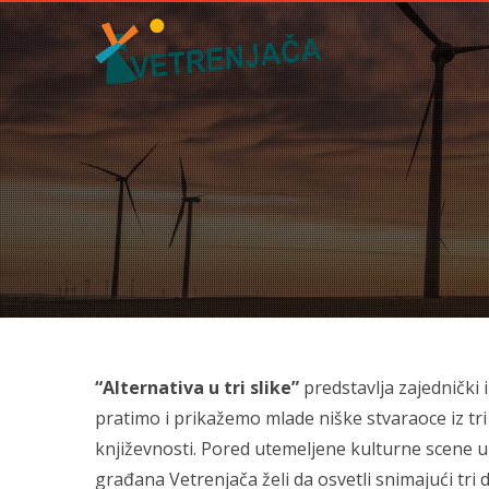
“Alternativa u tri slike”
predstavlja zajednički
pratimo i prikažemo mlade niške stvaraoce iz tri 
književnosti. Pored utemeljene kulturne scene u
građana Vetrenjača želi da osvetli snimajući tr