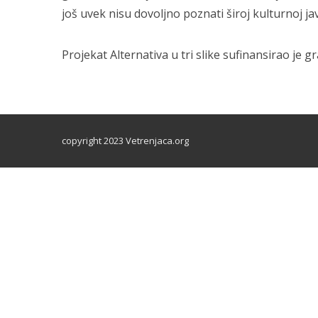
još uvek nisu dovoljno poznati široj kulturnoj ja
Projekat Alternativa u tri slike sufinansirao je g
copyright 2023 Vetrenjaca.org