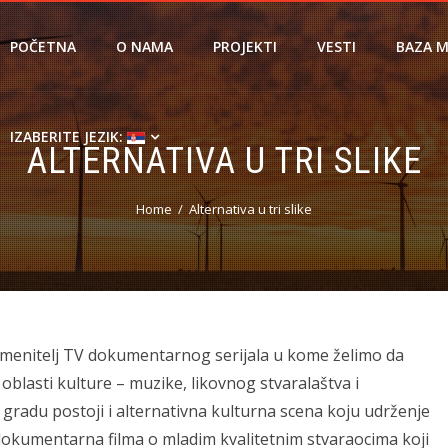
POČETNA
O NAMA
PROJEKTI
VESTI
BAZA M
IZABERITE JEZIK:
ALTERNATIVA U TRI SLIKE
Home
Alternativa u tri slike
 imenitelj TV dokumentarnog serijala u kome želimo da
oblasti kulture – muzike, likovnog stvaralaštva i
 gradu postoji i alternativna kulturna scena koju udrženje
i dokumentarna filma o mladim kvalitetnim stvaraocima koji